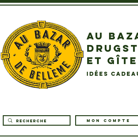
AU BAZ
DRUGST
ET GÎT
idées cadea
MON COMPTE