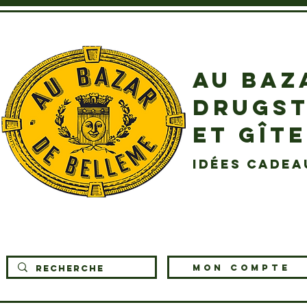
AU BAZ
DRUGST
ET GÎT
idées cadea
MON COMPTE