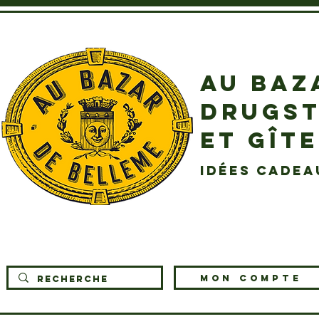
AU BAZ
DRUGST
ET GÎT
idées cadea
MON COMPTE