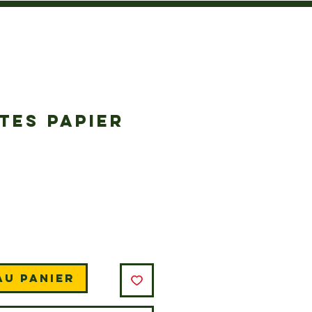
TES PAPIER
rix
au panier