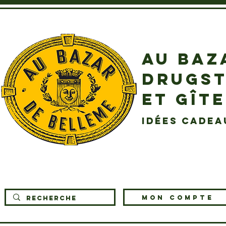
AU BAZ
DRUGST
ET GÎT
idées cadea
MON COMPTE