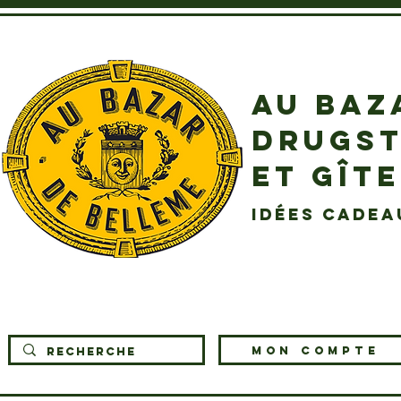
AU BAZ
DRUGST
ET GÎT
idées cadea
MON COMPTE