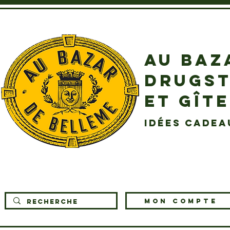
AU BAZ
DRUGST
ET GÎT
idées cadea
MON COMPTE