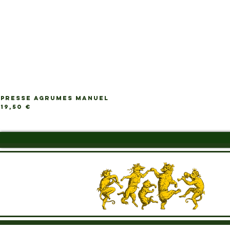
PRESSE AGRUMES MANUEL
Prix
19,50 €