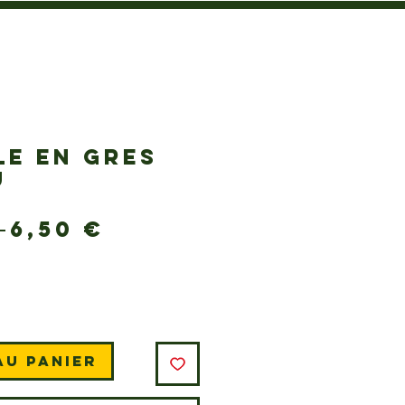
LE EN GRES
U
Prix
Prix
 
6,50 €
original
promotionnel
au panier