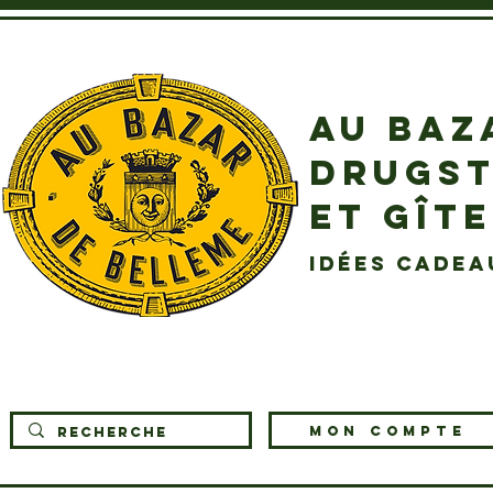
AU BAZ
DRUGST
ET GÎT
idées cadea
MON COMPTE