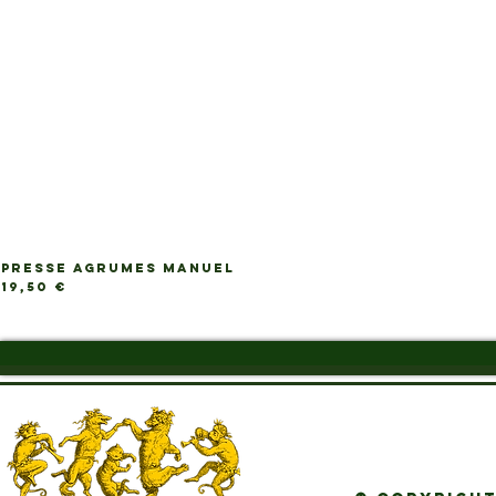
PRESSE AGRUMES MANUEL
Ap
Prix
19,50 €