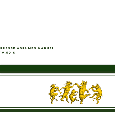
PRESSE AGRUMES MANUEL
Prix
19,50 €