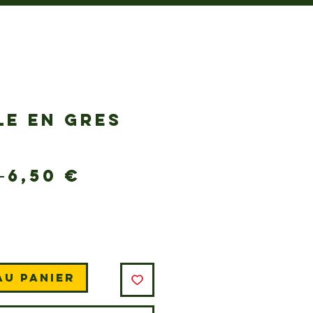
LE EN GRES
S
Prix
Prix
 
6,50 €
original
promotionnel
au panier