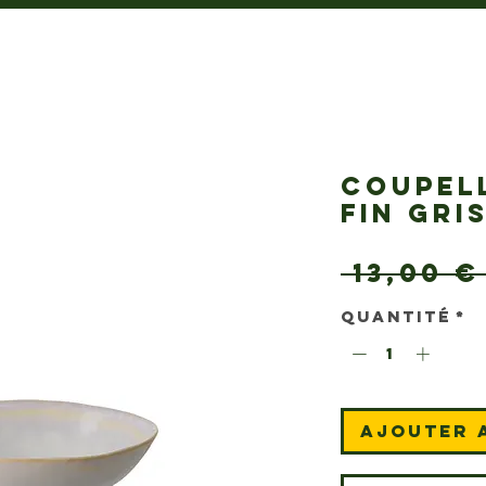
COUPEL
FIN GRI
 13,00 €
Quantité
*
Ajouter 