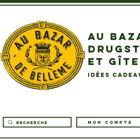
AU BAZ
DRUGST
ET GÎT
idées cadea
MON COMPTE