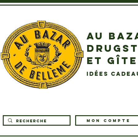
AU BAZ
DRUGST
ET GÎT
idées cadea
MON COMPTE