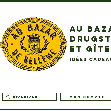
AU BAZ
DRUGST
ET GÎT
idées cadea
MON COMPTE