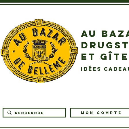
AU BAZ
DRUGST
ET GÎT
idées cadea
MON COMPTE