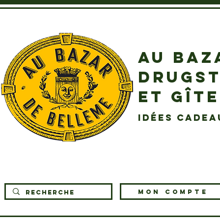
AU BAZ
DRUGST
ET GÎT
idées cadea
MON COMPTE