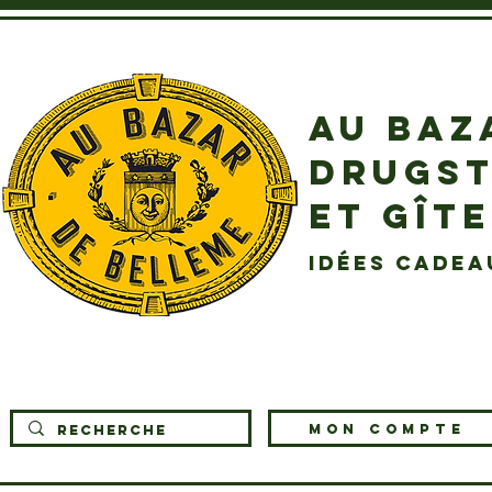
AU BAZ
DRUGST
ET GÎT
idées cadea
MON COMPTE