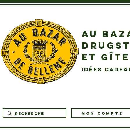
AU BAZ
DRUGST
ET GÎT
idées cadea
MON COMPTE