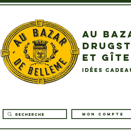
AU BAZ
DRUGST
ET GÎT
idées cadea
MON COMPTE