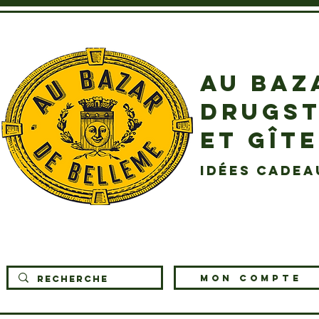
AU BAZ
DRUGST
ET GÎT
idées cadea
MON COMPTE