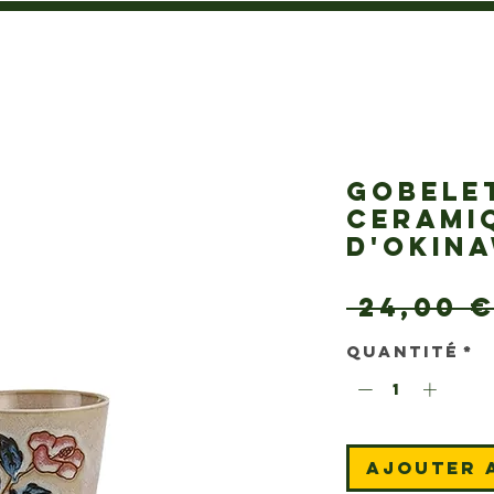
GOBELE
CERAMI
D'OKIN
 24,00 €
Quantité
*
Ajouter 