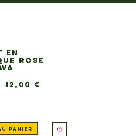
T EN
QUE ROSE
AWA
Prix
Prix
 
12,00 €
original
promotionnel
au panier