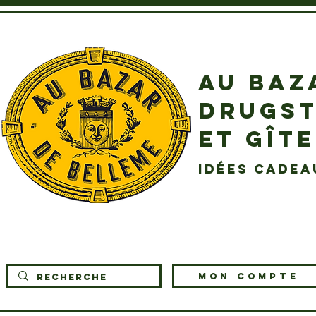
AU BAZ
DRUGST
ET GÎT
idées cadea
MON COMPTE