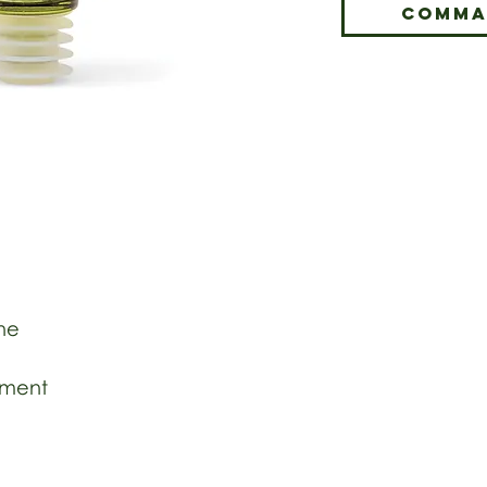
Comma
one
ement