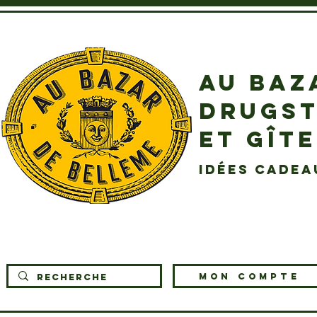
AU BAZ
DRUGST
ET GÎT
idées cadea
MON COMPTE