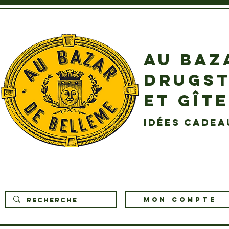
AU BAZ
DRUGST
ET GÎT
idées cadea
MON COMPTE