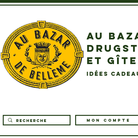
AU BAZ
DRUGST
ET GÎT
idées cadea
MON COMPTE