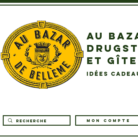
AU BAZ
DRUGST
ET GÎT
idées cadea
MON COMPTE