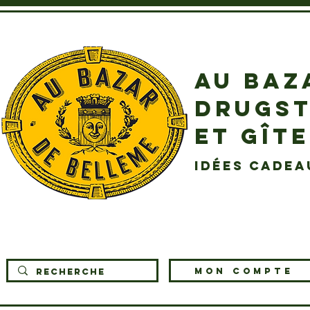
AU BAZ
DRUGST
ET GÎT
idées cadea
MON COMPTE