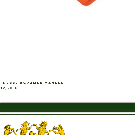
PRESSE AGRUMES MANUEL
Ap
Prix
19,50 €