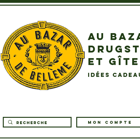
AU BAZ
DRUGST
ET GÎT
idées cadea
MON COMPTE