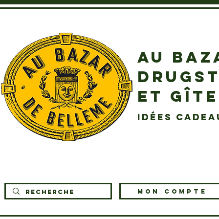
AU BAZ
DRUGST
ET GÎT
idées cadea
MON COMPTE