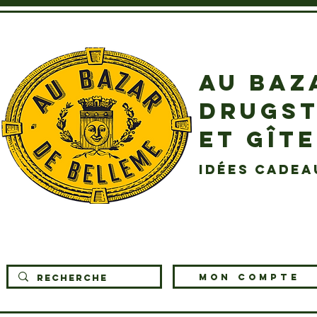
AU BAZ
DRUGST
ET GÎT
idées cadea
MON COMPTE