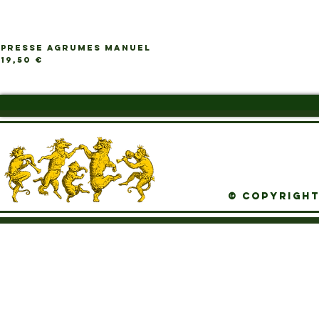
PRESSE AGRUMES MANUEL
Ap
Prix
19,50 €
© Copyright