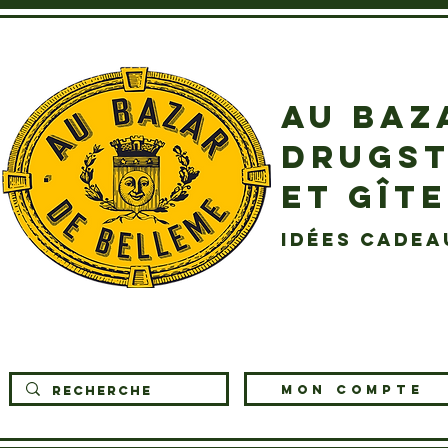
AU BAZ
DRUGST
ET GÎT
idées cadea
MON COMPTE