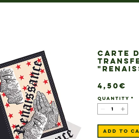
CARTE 
TRANSFE
"RENAI
Pr
4,50€
Quantity
*
Add to C