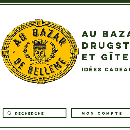
AU BAZ
DRUGST
ET GÎT
idées cadea
MON COMPTE