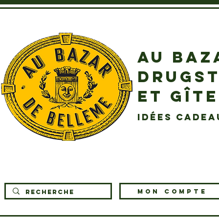
AU BAZ
DRUGST
ET GÎT
idées cadea
MON COMPTE