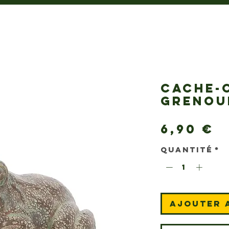
CACHE-
GRENOU
P
6,90 €
Quantité
*
Ajouter 