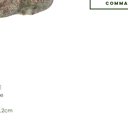
Comma
E
ne
 6,2cm