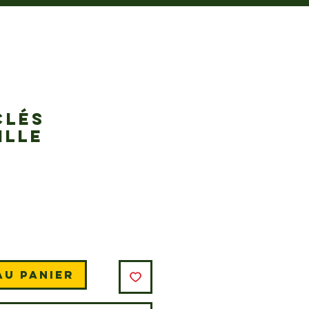
CLÉS
ILLE
rix
au panier