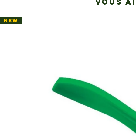
VOUS A
NEW