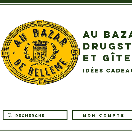
AU BAZ
DRUGST
ET GÎT
idées cadea
MON COMPTE