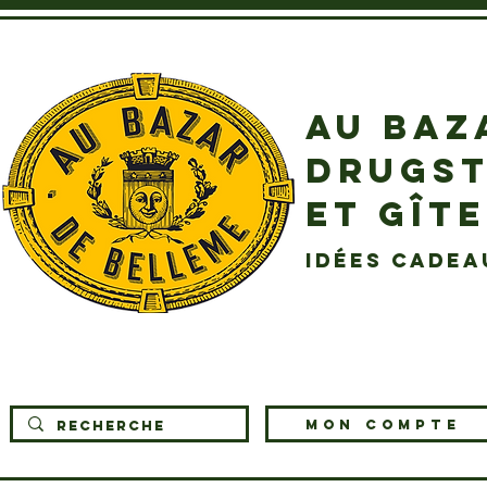
AU BAZ
DRUGST
ET GÎT
idées cadea
MON COMPTE