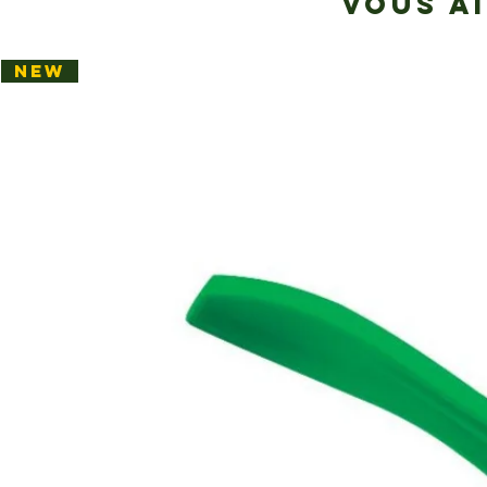
VOUS A
NEW