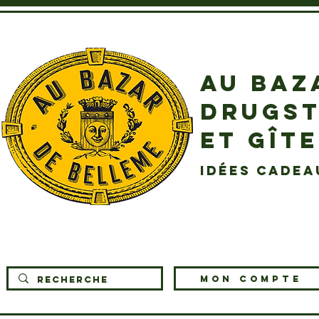
AU BAZ
DRUGST
ET GÎT
idées cadea
MON COMPTE