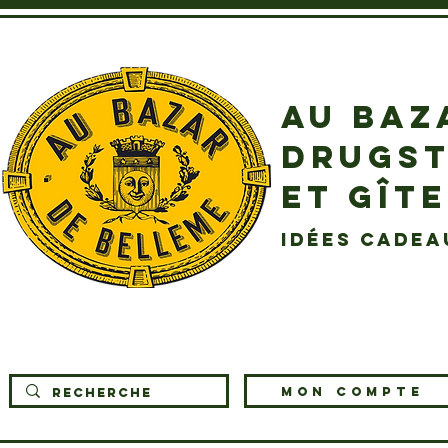
AU BAZ
DRUGST
ET GÎT
idées cadea
MON COMPTE