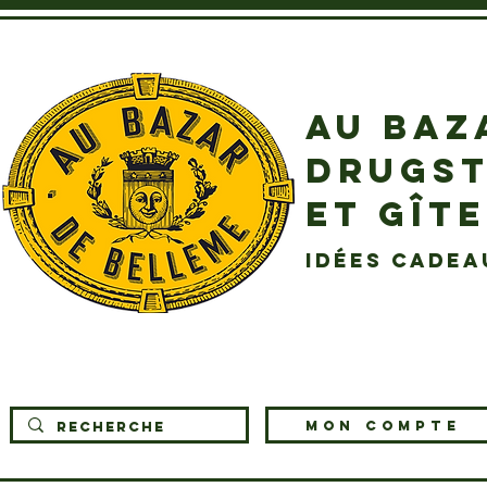
AU BAZ
DRUGST
ET GÎT
idées cadea
MON COMPTE