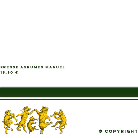
PRESSE AGRUMES MANUEL
Ap
Prix
19,50 €
© Copyright