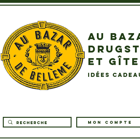
AU BAZ
DRUGST
ET GÎT
idées cadea
MON COMPTE