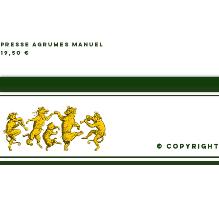
PRESSE AGRUMES MANUEL
Ap
Prix
19,50 €
© Copyright