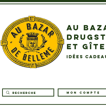
AU BAZ
DRUGST
ET GÎT
idées cadea
MON COMPTE