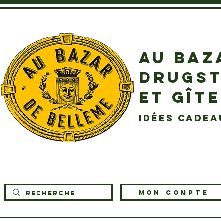
AU BAZ
DRUGST
ET GÎT
idées cadea
MON COMPTE