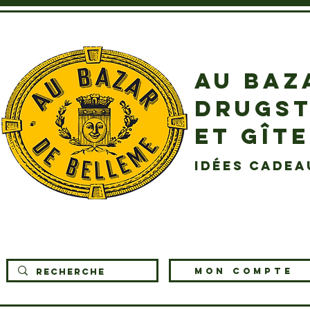
AU BAZ
DRUGST
ET GÎT
idées cadea
MON COMPTE