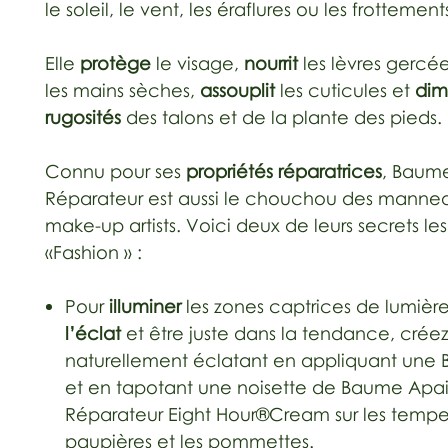
le soleil, le vent, les éraflures ou les frottement
Elle
protège
le visage,
nourrit
les lèvres gercé
les mains sèches,
assouplit
les cuticules et
dim
rugosités
des talons et de la plante des pieds.
Connu pour ses
propriétés réparatrices
, Baum
Réparateur est aussi le chouchou des manneq
make-up artists. Voici deux de leurs secrets les
«Fashion » :
Pour
illuminer
les zones captrices de lumièr
l’éclat
et être juste dans la tendance, créez
naturellement éclatant en appliquant une
et en tapotant une noisette de Baume Apai
Réparateur Eight Hour®Cream sur les tempes
paupières et les pommettes.