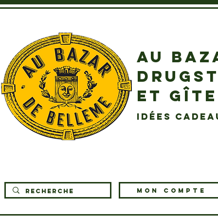
AU BAZ
DRUGST
ET GÎT
idées cadea
MON COMPTE