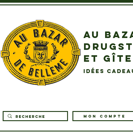
AU BAZ
DRUGST
ET GÎT
idées cadea
MON COMPTE