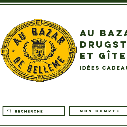
AU BAZ
DRUGST
ET GÎT
idées cadea
MON COMPTE