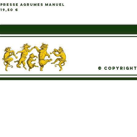
PRESSE AGRUMES MANUEL
Ap
Prix
19,50 €
© Copyright