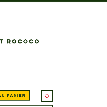
T ROCOCO
rix
au panier