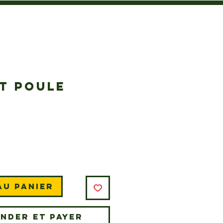
T POULE
rix
au panier
nder et payer