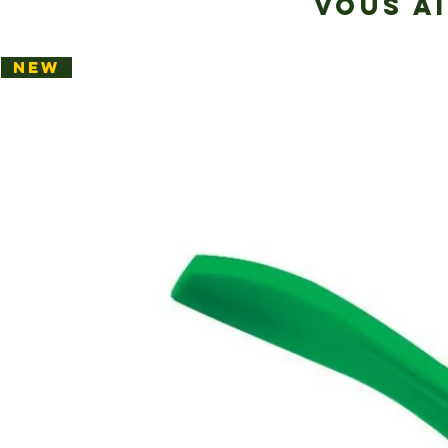
VOUS A
NEW