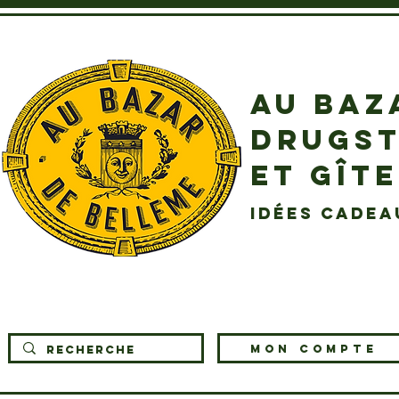
AU BAZ
DRUGST
ET GÎT
idées cadea
MON COMPTE